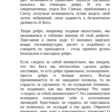
казалось бы очевидно добро. И это не
смиреннеченье, упаси Бог. Святые, приближаясь к
Свету, получали возможность лучше видеть свой
хитон небрачный, свою падшесть и бесконечную
далекость от Бога.
Творя добро, например подавая милостыню, мы
оказываемся в соблазне мнения об этой доброте.
Тщеславия в своем роде. О внешних мирских
вещах (человекоугодие, расчет и подобное) и
говорить не приходится – столь приятно делать
безопасное и выгодное добро.
Если следить за собой внимательно, мы увидим,
что без Бога мы неспособны сделать добро
настоящее, то есть добро правильное, полноценное:
просто добро и больше ничего. Всегда
примешивается то ли ожидание похвалы, то ли
гордость за сделанное, то ли осуждение ближних,
не подавших, как мы, милостыньку. Что такое
«следить за собой внимательно»? Это ежеминутное
всемерное понуждение себя к исполнению
заповедей Христовых: не гордись, не тщеславься,
не возносись, не осуждай и так далее. Обратите
внимание, речь идет о новозаветных заповедях! О