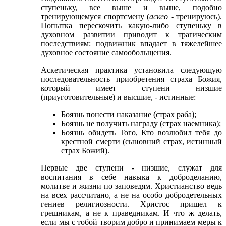
ступеньку, все выше и выше, подобно
тренирующемуся спортсмену (
аскео
- тренируюсь).
Попытка перескочить какую-либо ступеньку в
духовном развитии приводит к трагическим
последствиям: подвижник впадает в тяжелейшее
духовное состояние самообольщения.
Аскетическая практика установила следующую
последовательность приобретения страха Божия,
который имеет ступени низшие
(приуготовительные) и высшие, - истинные:
Боязнь понести наказание (страх раба);
Боязнь не получить награду (страх наемника);
Боязнь обидеть Того, Кто возлюбил тебя до
крестной смерти (сыновний страх, истинный
страх Божий).
Первые две ступени - низшие, служат для
воспитания в себе навыка к доброделанию,
молитве и жизни по заповедям. Христианство ведь
на всех рассчитано, а не на особо добродетельных
гениев религиозности. Христос пришел к
грешникам, а не к праведникам. И что ж делать,
если мы с тобой творим добро и принимаем меры к