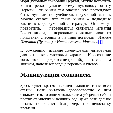
моря духовных сокровищ Церкви, можно встретить
книги резко чуждые всему духовному опыту
Церкви. Эти книги тем опаснее, что претендуют
быть чуть ли не учебниками духовной жизни.
Можно сказать, что такие книги – подводные
камни в море духовной литературы. Они могут
превратить, – перефразируя святителя Игнатия
Брянчанинова, – церковные книжные лавки из
пристаней спасения в пучины погибели»
Игумен
Игнатий (Душеин) и Иерей Алексей Махетов
[1]
.
К сожалению, издание лжедуховной литературы
давно приняло массовый характер. И осознание
того, что она продается не где-нибудь, а за свечным
ящиком, наполняет сердце горечью и гневом.
Манипуляция сознанием.
Здесь будет кратко изложен главный тезис всей
статьи. Если читатель добросовестно с ним
ознакомится, то одним только этим убережет себя и
паству от многих и великих бед, даже если дальше
читать не станет (например, по недостатку
времени).