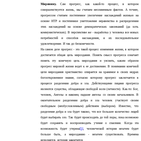
Мирянину.
Сам прогресс, как какой-то процесс, в котором
совершенствуется жизнь, мы считаем несомненным фактом. А точнее,
прогрессом считаем постепенное увеличение наслаждений жизнью на
основе НТР и постепенное уничтожение неравенства в распределении
этих наслаждений на основе демократических завоеваний (да хоть
коммунистических). В перспективе же - выработка у человека все новых
потребностей и способов наслаждения, и их последовательное
удовлетворение. И так до бесконечности.
На самом деле прогресс - это такой процесс изменения жизни, в котором
достигается общая цель мироздания. Понять смысл прогресса означает
понять эту конечную цель мироздания и уяснить, каким образом
прогресс мировой жизни ведет к ее достижению. В понимании конечной
цели мироздания христианство опирается на хранимое в своих недрах
богооткровенное знание, согласно которому прогресс заключается в
процессе разделении добра и зла. Действующими лицами прогресса
являются существа, обладающие свободой воли (личности). Как-то: Бог,
человек, Ангелы и наконец падшие ангелы со своим начальником. В
окончательном разделении добра и зла человек участвует своим
свободным (необусловленным) действием (выбором). Известно, что
разделение добра и зла будет таково, что все большее количество людей
будет выбирать зло. Так будет происходить до той поры, пока возможно
будет сохранять и воспроизводить учение о спасении. Когда эта
возможность будет утеряна
[5]
, человеческой истории незачем будет
больше быть, а мирозданию - незачем существовать. Времена
исполнятся, история закончится.