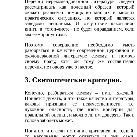
Перечни нерекомендованной литературы следует
рассматривать как полезный образец, который
окажет реальную помощь во многих и многих
практических ситуациях, но который является
заведомо неполным. И отсутствие какой-либо
книги в «стоп-листе» не будет оправданием, если
мы ее «пропустим».
Поэтому совершенно необходимо уметь
разобраться в качестве современной церковной и
околоцерковной литературе самому, и помочь
своему брату, хотя бы тому же составителю
перечня, не говоря уже о пастве.
3. Святоотеческие критерии.
Конечно, разбираться самому – путь тяжелый.
Придется думать, а что такое качество литературы,
каковы признаки ее некачественности, т.е.
духовной опасности, где взять критерии для
правильной оценки, и можно ли им доверять. Так и
голова заболеть может.
Понятно, что если источник критериев негодный,
то негодными могут оказаться и они сами.