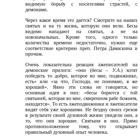
видимую борьбу с носителями страстей, с
демонами.
Через какое время это дается? Смотрите на наших
святых и на ту жизнь, которую они вели. Бесы
видимо нападают на святых, а не на
новоначальных. Кроме того, одного только
количества времени недостаточно, нужно еще
соответствие критерию преп. Петра Дамаскина и
прочим.
Очень показательна реакция лжеписателей на
демонские прилоги: «они (бесы –
У.А.
) хотят
победить то добро, которое во мне, подвижнике,
есть» или «за что, Господи, не понимаю, я же
хороший». Явно эти слова не говорятся, но
основная идея в них: «бесы борются с той
святыней, которая во мне, смиренном рабе божием,
находится». То есть лжеподвижники и лжеписатели
видят себя уже хорошими. Не бездну своих грехов
в результате своей духовной жизни увидели они, а
то, что они хорошие. Святыня в них. Прямо
противоположенное тому, что открывает
правильный духовный опыт человека.