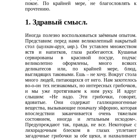
покое. По крайней мере, не благословлять к
прочтению.
1. Здравый смысл.
Иногда полезно воспользоваться заёмным опытом.
Представим: перед нами великолепный накрытый
стол (
шулхан-арух, ивр.
). Он уставлен множеством
яств и напитков, глаза разбегаются. Кушанья
сервированы в красивой посуде, подчас
великолепно оформлены, много всяких
деликатесов или, по крайней мере, блюд,
выглядящих таковыми. Ешь – не хочу. Вокруг стола
много людей, питающихся от него. Нам захотелось
во-о-он тех незнакомых, но интересных грибочков,
и мы уже протягиваем к ним руку. И вдруг
слышим: «Не надо. Эти грибочки, говорят,
ядовитые. Они содержат галлюциногенные
вещества, вызывающие поначалу эйфорию, которая
впоследствии заканчивается очень тяжелым
состоянием, иногда и летальным исходом».
Предупреждают так, правда, не все. Некоторые с
лихорадочным блеском в глазах уплетают
загадочные грибочки за обе щеки, и нахваливают