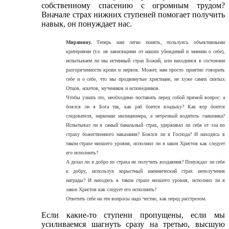
собственному спасению с огромным трудом?
Вначале страх нижних ступеней помогает получить
навык, он понуждает нас.
Мирянину.
Теперь нам легко понять, пользуясь объективными
критериями (т.е. не зависящими от наших убеждений и мнении о себе),
испытываем ли мы истинный страх Божий, или находимся в состоянии
разгоряченности крови и нервов. Может, нам просто приятно говорить
себе и о себе, что мы продвинутые христиане, не хуже самих святых
Отцов, аскетов, мучеников и исповедников.
Чтобы узнать это, необходимо поставить перед собой прямой вопрос: а
боялся ли я Бога так, как раб боится владыку? Как вор боится
следователя, наркоман милиционера, а нетрезвый водитель гаишника?
Испытывал ли я самый банальный страх, удерживал ли себя от зла по
страху божественного наказания? Боялся ли я Господа? И находясь в
таком страхе низшего уровня, исполнил ли я закон Христов как следует
его исполнить?
А делал ли я добро из страха не получить воздаяния? Понуждал ли себя
к добру, используя корыстный наемнический страх неполучения
награды? И находясь в таком страхе низшего уровня, исполнил ли я
закон Христов как следует его исполнить?
Ответить себе на эти вопросы надо честно, как перед расстрелом.
Если какие-то ступени пропущены, если мы
усиливаемся шагнуть сразу на третью, высшую