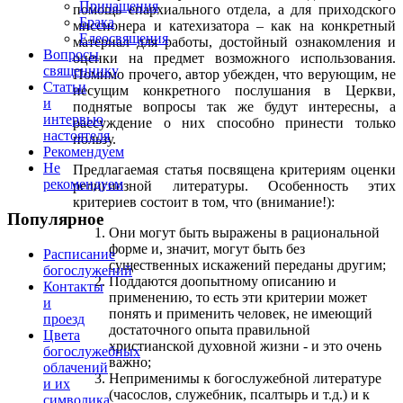
Причащения
помощь епархиального отдела, а для приходского
Брака
миссионера и катехизатора – как на конкретный
Елеосвящения
материал для работы, достойный ознакомления и
Вопросы
оценки на предмет возможного использования.
священнику
Помимо прочего, автор убежден, что верующим, не
Статьи
несущим конкретного послушания в Церкви,
и
поднятые вопросы так же будут интересны, а
интервью
рассуждение о них способно принести только
настоятеля
пользу.
Рекомендуем
Не
Предлагаемая статья посвящена критериям оценки
рекомендуем
религиозной литературы. Особенность этих
критериев состоит в том, что (внимание!):
Популярное
Они могут быть выражены в рациональной
форме и, значит, могут быть без
Расписание
существенных искажений переданы другим;
богослужений
Поддаются доопытному описанию и
Контакты
применению, то есть эти критерии может
и
понять и применить человек, не имеющий
проезд
достаточного опыта правильной
Цвета
христианской духовной жизни - и это очень
богослужебных
важно;
облачений
Неприменимы к богослужебной литературе
и их
(часослов, служебник, псалтырь и т.д.) и к
символика