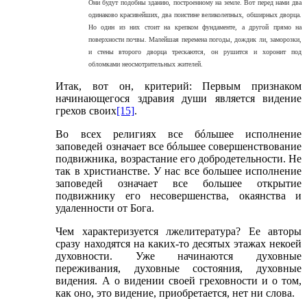
Они будут подобны зданию, построенному на земле. Вот перед нами два
одинаково красивейших, два поистине великолепных, обширных дворца.
Но один из них стоит на крепком фундаменте, а другой прямо на
поверхности почвы. Малейшая перемена погоды, дождик ли, заморозки,
и стены второго дворца трескаются, он рушится и хоронит под
обломками неосмотрительных жителей.
Итак, вот он, критерий: Первым признаком
начинающегося здравия души является видение
грехов своих
[15]
.
Во всех религиях все бóльшее исполнение
заповедей означает все бóльшее совершенствование
подвижника, возрастание его добродетельности. Не
так в христианстве. У нас все большее исполнение
заповедей означает все большее открытие
подвижнику его несовершенства, окаянства и
удаленности от Бога.
Чем характеризуется лжелитература? Ее авторы
сразу находятся на каких-то десятых этажах некоей
духовности. Уже начинаются духовные
переживания, духовные состояния, духовные
видения. А о видении своей греховности и о том,
как оно, это видение, приобретается, нет ни слова.