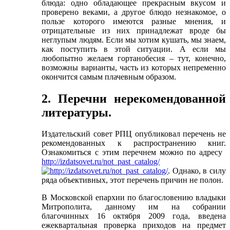
блюда: одно обладающее прекрасным вкусом и
проверено веками, а другое блюдо незнакомое, о
пользе которого имеются разные мнения, и
отрицательные из них принадлежат вроде бы
неглупым людям. Если мы хотим кушать, мы знаем,
как поступить в этой ситуации. А если мы
любопытно желаем гортанобесия – тут, конечно,
возможны варианты, часть из которых непременно
окончится самым плачевным образом.
2. Перечни нерекомендованной
литературы.
Издательский совет РПЦ опубликовал перечень не
рекомендованных к распространению книг.
Ознакомиться с этим перечнем можно по адресу
http://izdatsovet.ru/not_past_catalog/
. Однако, в силу
ряда объективных, этот перечень причин не полон.
В Московской епархии по благословению владыки
Митрополита, данному им на собрании
благочинных 16 октября 2009 года, введена
ежеквартальная проверка приходов на предмет