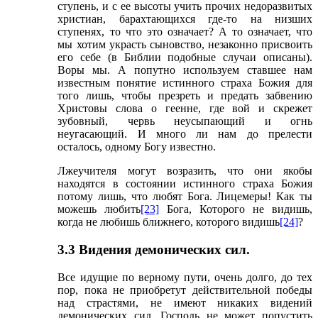
ступень, и с ее высоты учить прочих недоразвитых
христиан, барахтающихся где-то на низших
ступенях, то что это означает? А то означает, что
мы хотим украсть сыновство, незаконно присвоить
его себе (в Библии подобные случаи описаны).
Воры мы. А попутно используем ставшее нам
известным понятие истинного страха Божия для
того лишь, чтобы презреть и предать забвению
Христовы слова о геенне, где вой и скрежет
зубовный, червь неусыпающий и огнь
неугасающий. И много ли нам до прелести
осталось, одному Богу известно.
Лжеучителя могут возразить, что они якобы
находятся в состоянии истинного страха Божия
потому лишь, что любят Бога. Лицемеры! Как ты
можешь любить
[23]
Бога, Которого не видишь,
когда не любишь ближнего, которого видишь
[24]
?
3.3 Видения демонических сил.
Все идущие по верному пути, очень долго, до тех
пор, пока не приобретут действительной победы
над страстями, не имеют никаких видений
демонических сил. Господь не может попустить