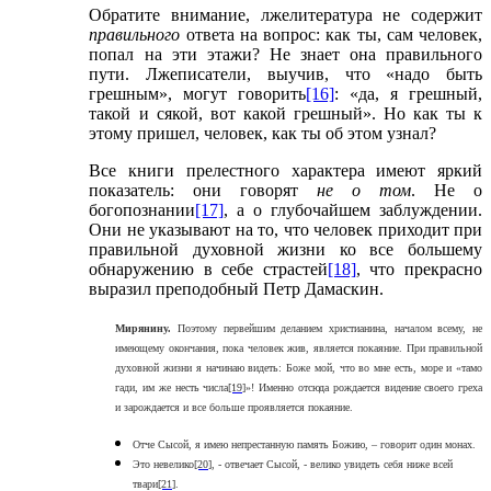
Обратите внимание, лжелитература не содержит
правильного
ответа на вопрос: как ты, сам человек,
попал на эти этажи? Не знает она правильного
пути. Лжеписатели, выучив, что «надо быть
грешным», могут говорить
[16]
: «да, я грешный,
такой и сякой, вот какой грешный». Но как ты к
этому пришел, человек, как ты об этом узнал?
Все книги прелестного характера имеют яркий
показатель: они говорят
не о том
. Не о
богопознании
[17]
, а о глубочайшем заблуждении.
Они не указывают на то, что человек приходит при
правильной духовной жизни ко все большему
обнаружению в себе страстей
[18]
, что прекрасно
выразил преподобный Петр Дамаскин.
Мирянину.
Поэтому первейшим деланием христианина, началом всему, не
имеющему окончания, пока человек жив, является покаяние. При правильной
духовной жизни я начинаю видеть: Боже мой, что во мне есть, море и «тамо
гади, им же несть числа
[19]
»! Именно отсюда рождается видение своего греха
и зарождается и все больше проявляется покаяние.
Отче Сысой, я имею непрестанную память Божию, – говорит один монах.
Это невелико
[20]
, - отвечает Сысой, - велико увидеть себя ниже всей
твари
[21]
.