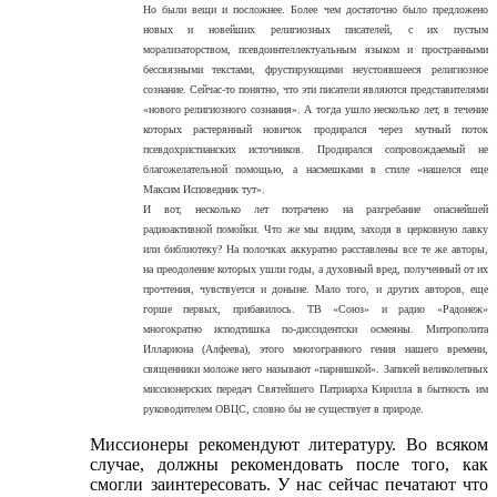
Но были вещи и посложнее. Более чем достаточно было предложено
новых и новейших религиозных писателей, с их пустым
морализаторством, псевдоинтеллектуальным языком и пространными
бессвязными текстами, фрустирующими неустоявшееся религиозное
сознание. Сейчас-то понятно, что эти писатели являются представителями
«нового религиозного сознания». А тогда ушло несколько лет, в течение
которых растерянный новичок продирался через мутный поток
псевдохристианских источников. Продирался сопровождаемый не
благожелательной помощью, а насмешками в стиле «нашелся еще
Максим Исповедник тут».
И вот, несколько лет потрачено на разгребание опаснейшей
радиоактивной помойки. Что же мы видим, заходя в церковную лавку
или библиотеку? На полочках аккуратно расставлены все те же авторы,
на преодоление которых ушли годы, а духовный вред, полученный от их
прочтения, чувствуется и доныне. Мало того, и других авторов, еще
горше первых, прибавилось. ТВ «Союз» и радио «Радонеж»
многократно исподтишка по-диссидентски осмеяны. Митрополита
Иллариона (Алфеева), этого многогранного гения нашего времени,
священники моложе него называют «парнишкой». Записей великолепных
миссионерских передач Святейшего Патриарха Кирилла в бытность им
руководителем ОВЦС, словно бы не существует в природе.
Миссионеры рекомендуют литературу. Во всяком
случае, должны рекомендовать после того, как
смогли заинтересовать. У нас сейчас печатают что