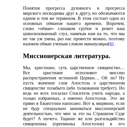
Понятия прогресса духовного и прогресса
мирского несводимы друг к другу, но обозначаются
одним и тем же термином. В этом состоит один из
основных обманов нашего времени. Впрочем,
слово «обман» слишком грубое и режет наш
цивилизованный слух, намекая нам на то, что мы
не так уж умны, раз нас провести можно, поэтому
назовем обман ученым словом
манипуляция
[6]
.
Миссионерская литература.
Мы, христиане, суть царственное священство…
Все христиане исполняют миссию
распространения истинной Церкви… Ой ли? Ну
пусть значение слов Апостола о царственном
священстве позабыто (ибо толкования требует). Но
ведь не всех посылал Спаситель учить народы, а
только избранных, а именно Апостолов. Это же
прямо в Евангелии написано. Вот я, мирянин, если
не буду специально заниматься миссионерской
деятельностью, что мне за это на Страшном Суде
будет? А ничего. Тщание же или разгильдяйство
священника (преемника Апостолов) в его