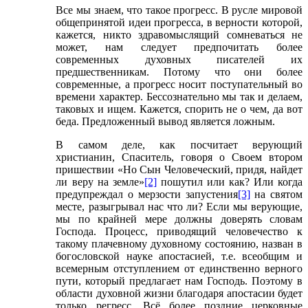
Все мы знаем, что такое прогресс. В русле мировой
общепринятой идеи прогресса, в верности которой,
кажется, никто здравомыслящий сомневаться не
может, нам следует предпочитать более
современных духовных писателей их
предшественникам. Потому что они более
современные, а прогресс носит поступательный во
времени характер. Бессознательно мы так и делаем,
таковых и ищем. Кажется, спорить не о чем, да вот
беда. Предложенный вывод является ложным.
В самом деле, как посчитает верующий
христианин, Спаситель, говоря о Своем втором
пришествии «Но Сын Человеческий, придя, найдет
ли веру на земле»
[2]
пошутил или как? Или когда
предупреждал о мерзости запустения
[3]
на святом
месте, разыгрывал нас что ли? Если мы верующие,
мы по крайней мере должны доверять словам
Господа. Процесс, приводящий человечество к
такому плачевному духовному состоянию, назван в
богословской науке апостасией, т.е. всеобщим и
всемерным отступлением от единственно верного
пути, который предлагает нам Господь. Поэтому в
области духовной жизни благодаря апостасии будет
только регресс. Всё более поздние церковные