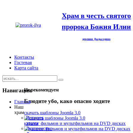
Храм в честь святого
пророка Божия Илии
деревни Дыдылдино
Контакты
Гостевая
Карта сайта
Навигация
Не рекомендуем
Блюдите убо, како опасно ходите
Главная
Наш
храм
скачать шаблоны Joomla 3.0
История
храма
каталог фильмов и мультфильмов на DVD дисках
Духовенство