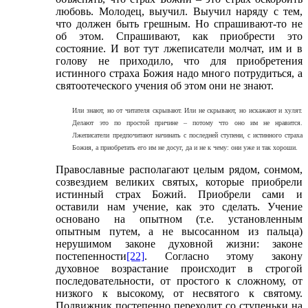
любовь. Молодец, выучил. Выучил наряду с тем,
что должен быть грешным. Но спрашивают-то не
об этом. Спрашивают, как приобрести это
состояние. И вот тут лжеписатели молчат, им и в
голову не приходило, что для приобретения
истинного страха Божия надо много потрудиться, а
святоотеческого учения об этом они не знают.
Или знают, но от читателя скрывают. Или не скрывают, но искажают и хулят.
Делают это по простой причине – потому что оно им не нравится.
Лжеписатели предпочитают начинать с последней ступени, с истинного страха
Божия, а приобретать его им не досуг, да и не к чему: они уже и так хороши.
Православные располагают целым рядом, сонмом,
созвездием великих святых, которые приобрели
истинный страх Божий. Приобрели сами и
оставили нам учение, как это сделать. Учение
основано на опытном (т.е. установленным
опытным путем, а не высосанном из пальца)
нерушимом законе духовной жизни: законе
постепенности
[22]
. Согласно этому закону
духовное возрастание происходит в строгой
последовательности, от простого к сложному, от
низкого к высокому, от несвятого к святому.
Подвижник постепенно переходит со ступеньки на