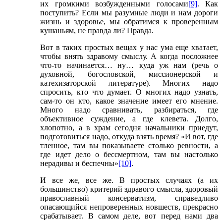
их громкими возбужденными голосами
[9]
. Как
поступить? Если мы разумные люди и нам дороги
жизнь и здоровье, мы обратимся к проверенным
кушаньям, не правда ли? Правда.
Вот в таких простых вещах у нас ума еще хватает,
чтобы внять здравому смыслу. А когда посложнее
что-то начинается… ну… куда уж нам (речь о
духовной, богословской, миссионерской и
катехизаторской литературе). Многих надо
спросить, кто что думает. О многих надо узнать,
сам-то он кто, какое значение имеет его мнение.
Много надо сравнивать, разбираться, где
объективное суждение, а где клевета. Долго,
хлопотно, а в храм сегодня начальники приедут,
подготовиться надо, откуда взять время? «И вот, где
тленное, там вы показываете столько ревности, а
где идет дело о бессмертном, там вы настолько
нерадивы и беспечны»
[10]
.
И все же, все же. В простых случаях (а их
большинство) критерий здравого смысла, здоровый
православный консерватизм, справедливо
опасающийся непроверенных новшеств, прекрасно
срабатывает. В самом деле, вот перед нами два