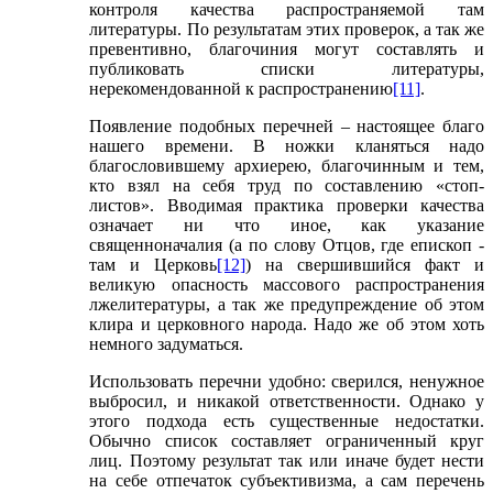
контроля качества распространяемой там
литературы. По результатам этих проверок, а так же
превентивно, благочиния могут составлять и
публиковать списки литературы,
нерекомендованной к распространению
[11]
.
Появление подобных перечней – настоящее благо
нашего времени. В ножки кланяться надо
благословившему архиерею, благочинным и тем,
кто взял на себя труд по составлению «стоп-
листов». Вводимая практика проверки качества
означает ни что иное, как указание
священноначалия (а по слову Отцов, где епископ -
там и Церковь
[12]
) на свершившийся факт и
великую опасность массового распространения
лжелитературы, а так же предупреждение об этом
клира и церковного народа. Надо же об этом хоть
немного задуматься.
Использовать перечни удобно: сверился, ненужное
выбросил, и никакой ответственности. Однако у
этого подхода есть существенные недостатки.
Обычно список составляет ограниченный круг
лиц. Поэтому результат так или иначе будет нести
на себе отпечаток субъективизма, а сам перечень