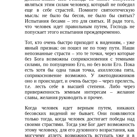
являться этим силам человеку, который не победил
еще в себе страстей. Помните святоотеческую
мысль: не было бы бесов, не было бы святых?
Испытания бесами – это для святых. И ради того,
что человек идет правильным путем, Господь не
попускает этого испытания преждевременно.
Тот, кто очень быстро приходит к видениям, - уже
явный признак: он пошел не по тому пути. Наши
непознанные страсти – это те точки, через которые
без Бога возможны соприкосновения с темными
силами, по попущению Его, но без воли Его. Пока
есть хотя бы одна такая точка, ахиллесова пята,
соприкосновение возможно. У лжеподвижников
оно и происходит, и очень быстро – через прелесть,
т.е. лесть себе в высшей степени. Либо через
приверженность земным интересам – желание
славы, желания руководить и прочее.
Когда человек идет верным путем, никаких
бесовских видений не бывает. Они появляются
только тогда, когда человек достигает победы над
своими страстями. Тогда уже Бог дает возможность
этому человеку, для его духовного возрастания, как
могучему атлету, возможность вступать уже и в