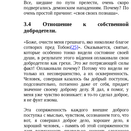
Все, шедшие по пути прелести, очень скоро
подвергались демонским нападениям. Почему? По
очень простой причине: «своя своих познаша».
3.4 Отношение к собственной
добродетели.
«Боже, очисти меня грешнаго, яко николиже благое
сотворих пред Тобою
[25]
». Оказывается, святые,
которые особенно тонко видели состояние своей
души, в результате этого вúдения оплакивали свои
добродетели как грехи. Это же потрясающей силы
факт! Оплакивали почему? Потому что видели не
только их несовершенство, а их оскверненность.
Человек, совершая казалось бы добрый поступок,
подсознательно, потаенно даже от себя, придает
значение своему доброму делу. Я дал, я помог, у
меня уже чувство возникает: я то-то сделал доброе,
я не фунт изюма.
Эта сопряженность каждого внешне доброго
поступка с мыслью, чувством, осознанием того, что
вот, я совершил доброе дело, хорошее дело, я
хороший человек, - память об этой сопряженности
дает возможность правильно оценить сделанное