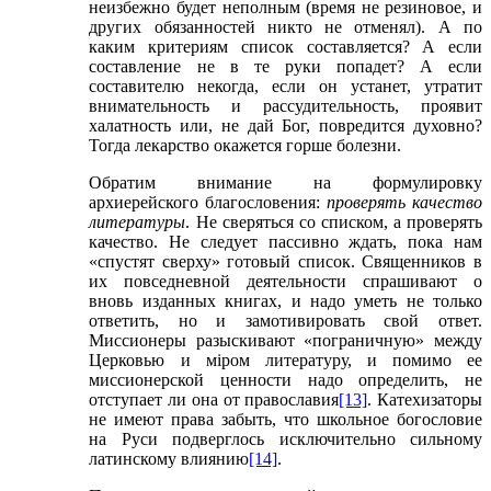
неизбежно будет неполным (время не резиновое, и
других обязанностей никто не отменял). А по
каким критериям список составляется? А если
составление не в те руки попадет? А если
составителю некогда, если он устанет, утратит
внимательность и рассудительность, проявит
халатность или, не дай Бог, повредится духовно?
Тогда лекарство окажется горше болезни.
Обратим внимание на формулировку
архиерейского благословения:
проверять качество
литературы
. Не сверяться со списком, а проверять
качество. Не следует пассивно ждать, пока нам
«спустят сверху» готовый список. Священников в
их повседневной деятельности спрашивают о
вновь изданных книгах, и надо уметь не только
ответить, но и замотивировать свой ответ.
Миссионеры разыскивают «пограничную» между
Церковью и м
i
ром литературу, и помимо ее
миссионерской ценности надо определить, не
отступает ли она от православия
[13]
. Катехизаторы
не имеют права забыть, что школьное богословие
на Руси подверглось исключительно сильному
латинскому влиянию
[14]
.