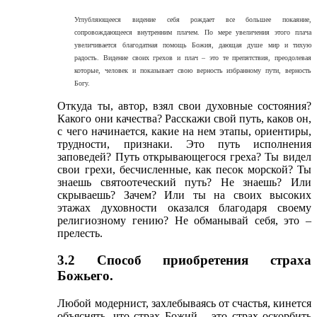
Углубляющееся видение себя рождает все большее покаяние,
сопровождающееся внутренним плачем. По мере увеличения этого плача
увеличивается благодатная помощь Божия, дающая душе мир и тихую
радость. Видение своих грехов и плач – это те препятствия, преодолевая
которые, человек и показывает свою верность избранному пути, верность
Богу.
Откуда ты, автор, взял свои духовные состояния?
Какого они качества? Расскажи свой путь, каков он,
с чего начинается, какие на нем этапы, ориентиры,
трудности, признаки. Это путь исполнения
заповедей? Путь открывающегося греха? Ты видел
свои грехи, бесчисленные, как песок морской? Ты
знаешь святоотеческий путь? Не знаешь? Или
скрываешь? Зачем? Или ты на своих высоких
этажах духовности оказался благодаря своему
религиозному гению? Не обманывай себя, это –
прелесть.
3.2 Способ приобретения страха
Божьего.
Любой модернист, захлебываясь от счастья, кинется
объяснять, что страх Божий – это страх оскорбить