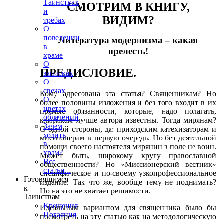
Таинствах
СМОТРИМ В КНИГУ,
и
ВИДИМ?
требах
О
поведении
Литература модернизма – какая
в
прелесть!
храме
О
ПРЕДИСЛОВИЕ.
записках
О
свечах
Кому адресована эта статья? Священникам? Но
О
более половины изложения и без того входит в их
цветах
прямые обязанности, которые, надо полагать,
облачений
клирикам лучше автора известны. Тогда мирянам?
Зачем
С одной стороны, да: приходским катехизаторам и
ходить
миссионерам в первую очередь. Но без деятельной
в
помощи своего настоятеля мирянин в поле не воин.
храм?
Может быть, широкому кругу православной
Все
общественности? Но «Миссионерский вестник»
статьи...
специфическое и по-своему узкопрофессиональное
Готовящимся
издание. Так что же, вообще тему не поднимать?
к
Но на это не хватает решимости.
Таинствам
Крещения
Идеальным вариантом для священника было бы
Покаяния
посмотреть на эту статью как на методологическую