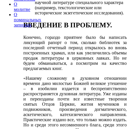
научной литературе специального характера
О
(например, текстологические или
молитве
исторические экзегетические исследования).
О
поминальных
ВВЕДЕНИЕ В ПРОБЛЕМУ.
записках
Конечно, гораздо приятнее было бы написать
ликующий рапорт о том, сколько библиотек за
последний отчетный период открылось во вновь
построенных храмах, или как увеличились объемы
продаж литературы в церковных лавках. Но не
будем обманываться, а посмотрим на качество
предлагаемых книг.
«Нашему сложному в духовном отношении
времени дано милостью Божией великое утешение
– в изобилии издается и беспрепятственно
распространяется духовная литература. Уже изданы
и переизданы почти все известные творения
святых Отцов Церкви, жития мучеников и
подвижников, произведения догматического,
аскетического, катехизического направления.
Практические издано все, что только можно издать.
Но и среди этого несомненного блага, среди этого