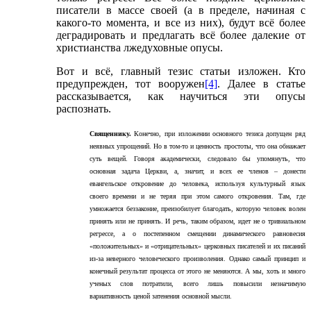
писатели в массе своей (а в пределе, начиная с
какого-то момента, и все из них), будут всё более
деградировать и предлагать всё более далекие от
христианства лжедуховные опусы.
Вот и всё, главный тезис статьи изложен. Кто
предупрежден, тот вооружен
[4]
. Далее в статье
рассказывается, как научиться эти опусы
распознать.
Священнику.
Конечно, при изложении основного тезиса допущен ряд
неявных упрощений. Но в том-то и ценность простоты, что она обнажает
суть вещей. Говоря академически, следовало бы упомянуть, что
основная задача Церкви, а, значит, и всех ее членов – донести
евангельское откровение до человека, используя культурный язык
своего времени и не теряя при этом самого откровения. Там, где
умножается беззаконие, преизобилует благодать, которую человек волен
принять или не принять. И речь, таким образом, идет не о тривиальном
регрессе, а о постепенном смещении динамического равновесия
«положительных» и «отрицательных» церковных писателей и их писаний
из-за неверного человеческого произволения. Однако самый принцип и
конечный результат процесса от этого не меняются. А мы, хоть и много
ученых слов потратили, всего лишь повысили незначимую
вариативность ценой затенения основной мысли.