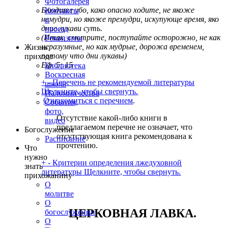
Фотогалерея
Блюдите убо, како опасно ходите, не якоже
Контакты
немудри, но якоже премудри, искупующе время, яко
и
дние лукави суть
.
проезд
(
Итак, смотрите, поступайте осторожно, не как
Реквизиты
неразумные, но как мудрые, дорожа временем,
Жизнь
потому что дни лукавы
)
прихода
Еф. 5; 15
Библиотека
Воскресная
+
-
Перечень не рекомендуемой литературы
школа
Щелкните, чтобы свернуть.
Паломничества
Ознакомиться с перечнем
.
События,
фото,
Отсутствие какой-либо книги в
видео
предлагаемом перечне не означает, что
Богослужение
отсутствующая книга рекомендована к
Расписание
прочтению.
Что
нужно
+
-
Критерии определения лжедуховной
знать
литературы
Щелкните, чтобы свернуть.
прихожанину
О
молитве
О
ЦЕРКОВНАЯ ЛАВКА.
богослужении
О