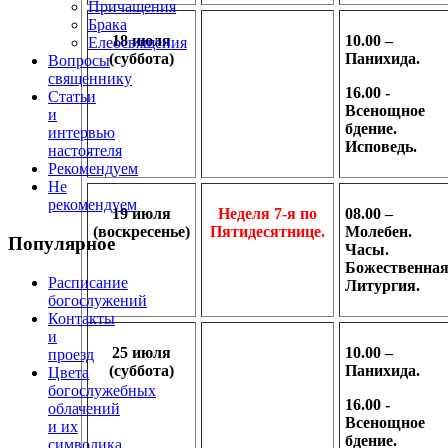
Причащения
Брака
18 июля
10.00 –
Елеосвящения
(суббота)
Панихида.
Вопросы
священнику
16.00 -
Статьи
Всенощное
и
бдение.
интервью
Исповедь.
настоятеля
Рекомендуем
Не
рекомендуем
19 июля
Неделя 7-я по
08.00 –
(воскресенье)
Пятидесятнице.
Молебен.
Популярное
Часы.
Божественна
Расписание
Литургия.
богослужений
Контакты
и
25 июля
10.00 –
проезд
(суббота)
Панихида.
Цвета
богослужебных
16.00 -
облачений
Всенощное
и их
бдение.
символика