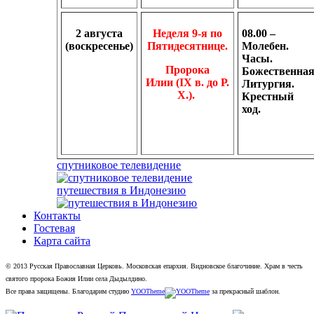
2 августа
Неделя 9-я по
08.00 –
(воскресенье)
Пятидесятнице.
Молебен.
Часы.
Пророка
Божественна
Илии (IX в. до Р.
Литургия.
Х.).
Крестный
ход.
спутниковое телевидение
путешествия в Индонезию
Контакты
Гостевая
Карта сайта
© 2013 Русская Православная Церковь. Московская епархия. Видновское благочиние. Храм в честь
святого пророка Божия Илии села Дыдылдино.
Все права защищены.
Благодарим студию
YOOTheme
за прекрасный шаблон.