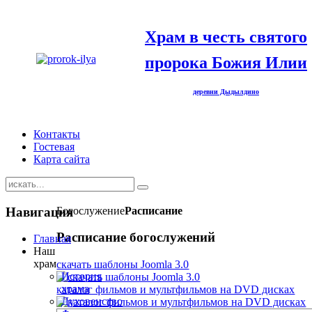
Храм в честь святого
пророка Божия Илии
деревни Дыдылдино
Контакты
Гостевая
Карта сайта
Навигация
Богослужение
Расписание
Расписание богослужений
Главная
Наш
храм
скачать шаблоны Joomla 3.0
История
храма
каталог фильмов и мультфильмов на DVD дисках
Духовенство