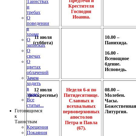
Предтечи и
Таинствах
Крестителя
и
Господня
требах
Иоанна.
О
поведении
в
храме
11 июля
10.00 –
О
(суббота)
Панихида.
записках
О
16.00 -
свечах
Всенощное
О
бдение.
цветах
Исповедь.
облачений
Зачем
ходить
в
12 июля
Неделя 6-я по
08.00 –
храм?
(воскресенье)
Пятидесятнице.
Молебен.
Все
Славных и
Часы.
статьи...
всехвальных
Божественна
Готовящимся
первоверховных
Литургия.
к
апостолов
Таинствам
Петра и Павла
Крещения
(67).
Покаяния