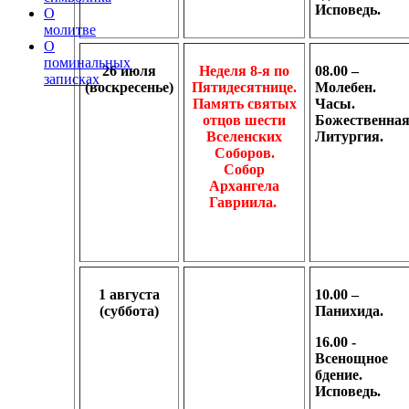
Исповедь.
О
молитве
О
поминальных
26 июля
Неделя 8-я по
08.00 –
записках
(воскресенье)
Пятидесятнице.
Молебен.
Память святых
Часы.
отцов шести
Божественна
Вселенских
Литургия.
Соборов.
Собор
Архангела
Гавриила.
1 августа
10.00 –
(суббота)
Панихида.
16.00 -
Всенощное
бдение.
Исповедь.